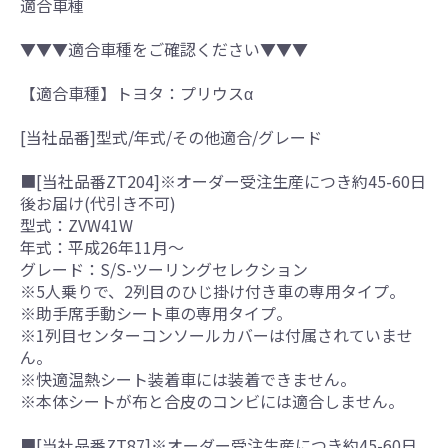
適合車種
▼▼▼適合車種をご確認ください▼▼▼
【適合車種】トヨタ：プリウスα
[当社品番]型式/年式/その他適合/グレード
■[当社品番ZT204]※オーダー受注生産につき約45-60日
後お届け(代引き不可)
型式：ZVW41W
年式：平成26年11月～
グレード：S/S-ツーリングセレクション
※5人乗りで、2列目のひじ掛け付き車の専用タイプ。
※助手席手動シート車の専用タイプ。
※1列目センターコンソールカバーは付属されていませ
ん。
※快適温熱シート装着車には装着できません。
※本体シートが布と合皮のコンビには適合しません。
■[当社品番ZT87]※オーダー受注生産につき約45-60日