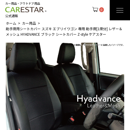
カー用品・アウトドア用品
0
公式通販
ホーム
カー用品
助手席用シートカバー スズキ エブリイワゴン 専用 助手席[1席分] レザー＆
メッシュ HYADVANCE ブラック シートカバー Z-style ケアスター