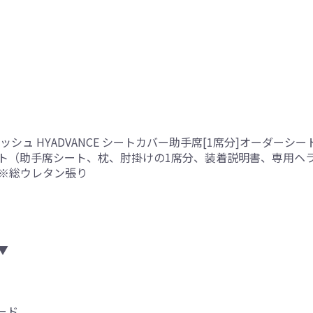
シュ HYADVANCE シートカバー助手席[1席分]オーダーシー
ト（助手席シート、枕、肘掛けの1席分、装着説明書、専用ヘ
側※総ウレタン張り
▼
ード