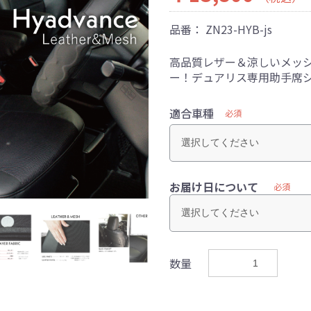
品番：
ZN23-HYB-js
高品質レザー＆涼しいメッ
ー！デュアリス専用助手席
適合車種
必須
お届け日について
必須
数量