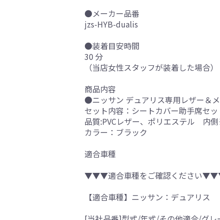
●メーカー品番
jzs-HYB-dualis
●装着目安時間
30 分
（当店女性スタッフが装着した場合）
商品内容
●ニッサン デュアリス専用レザー＆メッ
セット内容：シートカバー助手席セッ
品質:PVCレザー、ポリエステル 内
カラー：ブラック
適合車種
▼▼▼適合車種をご確認ください▼▼
【適合車種】ニッサン：デュアリス
[当社品番]型式/年式/その他適合/グレ