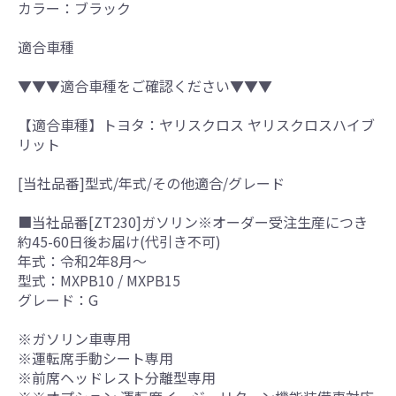
カラー：ブラック
適合車種
▼▼▼適合車種をご確認ください▼▼▼
【適合車種】トヨタ：ヤリスクロス ヤリスクロスハイブ
リット
[当社品番]型式/年式/その他適合/グレード
■当社品番[ZT230]ガソリン※オーダー受注生産につき
約45-60日後お届け(代引き不可)
年式：令和2年8月～
型式：MXPB10 / MXPB15
グレード：G
※ガソリン車専用
※運転席手動シート専用
※前席ヘッドレスト分離型専用