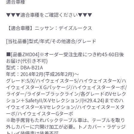
適合車種
▼▼▼適合車種をご確認ください▼▼▼
【適合車種】ニッサン：デイズルークス
[当社品番]型式/年式/その他適合/グレード
■[品番ZMD04]※オーダー受注生産につき約45-60日後
お届け(代引き不可)
型式：DBA-B21A
年式：2014年2月(平成26年2月)～
グレード:S/X/ハイウェイスターS/ハイウェイスターX/ハ
イウェイスターX Gパッケージ/ハイウェイスターターボ/
ライダー/ライダーブラックライン/各グレードのVセレク
ション＋SafetyII/X-Vセレクション/(H29.4.24)までのハ
イウェイスターX-Vセレクション/ハイウェイスターＸタ
ーボ/ハイウェイスターGターボ
※助手席背もたれバックテーブル車は、テーブルを取り
外しカバーに穴開け加工が必要。トノカバー・ラゲッジ
トレイ装備車は装着不可