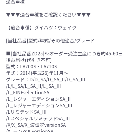
適合車種
▼▼▼適合車種をご確認ください▼▼▼
【適合車種】ダイハツ：ウェイク
[当社品番]型式/年式/その他適合/グレード
■[当社品番ZD25]※オーダー受注生産につき約45-60日
後お届け(代引き不可)
型式：LA700S・LA710S
年式：2014(平成26)年11月～
グレード：D/D_SA/D_SA_II/D_SA_III
/L/L_SA/L_SA_II/L_SA_III
/L_FINEselectionSA
/L_レジャーエディションSA_II
/L_レジャーエディションSA_III
/LリミテッドSA_III
/LスペシャルリミテッドSA_III
/X/X_SA/X_波伝説versionSA
/X_モンベルversionSA