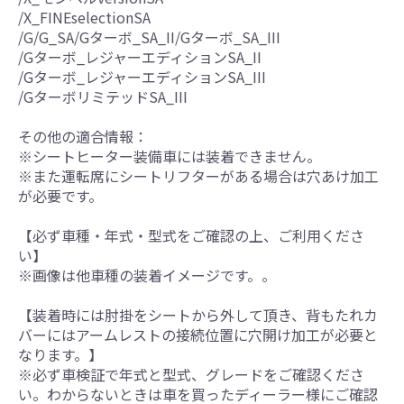
/X_FINEselectionSA
/G/G_SA/Gターボ_SA_II/Gターボ_SA_III
/Gターボ_レジャーエディションSA_II
/Gターボ_レジャーエディションSA_III
/GターボリミテッドSA_III
その他の適合情報：
※シートヒーター装備車には装着できません。
※また運転席にシートリフターがある場合は穴あけ加工
が必要です。
【必ず車種・年式・型式をご確認の上、ご利用くださ
い】
※画像は他車種の装着イメージです。。
【装着時には肘掛をシートから外して頂き、背もたれカ
バーにはアームレストの接続位置に穴開け加工が必要と
なります。】
※必ず車検証で年式と型式、グレードをご確認くださ
い。わからないときは車を買ったディーラー様にご確認