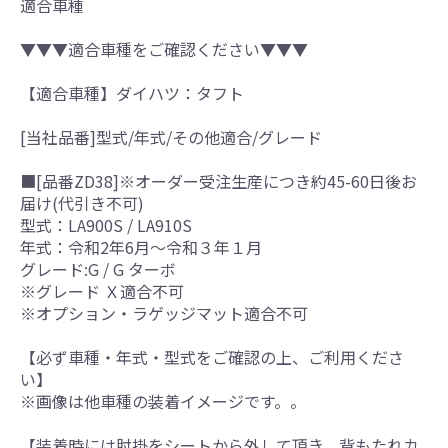
適合車種
▼▼▼適合車種をご確認ください▼▼▼
【適合車種】ダイハツ：タフト
[当社品番]型式/年式/その他適合/グレード
■[品番ZD38]※オーダー受注生産につき約45-60日後お
届け(代引き不可)
型式：LA900S / LA910S
年式：令和2年6月～令和３年１月
グレード:G / G ターボ
※グレード Ｘ適合不可
※オプション・ラゲッジマット適合不可
【必ず車種・年式・型式をご確認の上、ご利用くださ
い】
※画像は他車種の装着イメージです。。
【装着時には肘掛をシートから外して頂き、背もたれカ