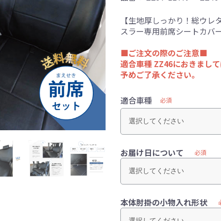
【生地厚しっかり！総ウレタ
スラー専用前席シートカバ
■ご注文の際のご注意■
適合車種 ZZ46におきまし
予めご了承ください。
適合車種
必須
お届け日について
必須
本体肘掛の小物入れ形状