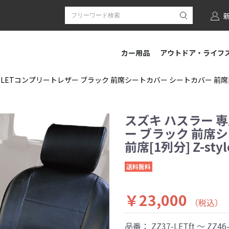
カー用品
アウトドア・ライフ
 LETコンプリートレザー ブラック 前席シートカバー シートカバー 前席[1列分
スズキ ハスラー 専
ー ブラック 前席
前席[1列分] Z-st
送料無料
￥23,000
（税込）
品番：
ZZ37-LETft ～ ZZ46-