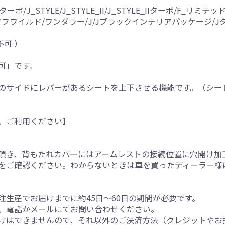
/J_STYLE/J_STYLE_II/J_STYLE_IIターボ/F_リミテ
E_IIIターボ/タフワイルド/ワンダラー/J/Jブラックインテリアパッケ
不可 ）
可」です。
のサイドにレバーがあるシートを上下させる機能です。（シー
、ご利用ください】
。
頂き、背もたれカバーにはアームレストの接続位置に穴開け加
をご確認ください。わからないときは車を買ったディーラー様
生産でお届けまでに約45日～60日の期間が必要です。
、電話かメールにてお問い合わせください。
けはできませんので、それ以外のご決済方法（クレジットやお