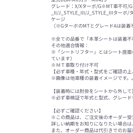
グレード：X/Xターボ/G※MT車不可/Gターボ
_II/J_STYLE_III/J_STYL
ケージ
（※GターボのMTとグレードAは装着
※全ての品番で「本革シートは装着不
その他適合情報：
※「シートリフター」とはシート座面
ています）
※ＭＴ車取り付け不可
【必ず車種・年式・型式をご確認の上
※画像は他車種の装着イメージです。
【装着時には肘掛をシートから外して
※必ず車検証で年式と型式、グレード
【必ずご確認ください】
※この商品は、ご注文後のオーダー受注
詳しい納期をお知りになりたい場合は
また、オーダー商品は代引きでのお届