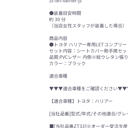
zs-let-harrier-js
●装着目安時間
約 30 分
（当店女性スタッフが装着した場合）
商品内容
●トヨタ ハリアー専用LETコンプリー
セット内容：シートカバー助手席セッ
品質:PVCレザー 内側※総ウレタン張
カラー：ブラック
適合車種
▼▼▼適合車種をご確認ください▼▼
【適合車種】トヨタ：ハリアー
[当社品番]型式/年式/その他適合/グレ
■[当社品番ZT33]※オーダー受注生産