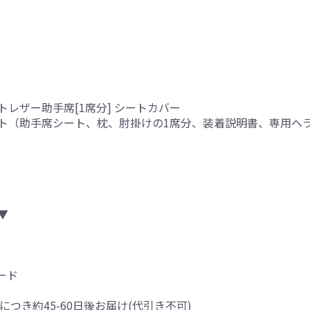
トレザー助手席[1席分] シートカバー
ト（助手席シート、枕、肘掛けの1席分、装着説明書、専用ヘ
り
▼
ード
につき約45-60日後お届け(代引き不可)