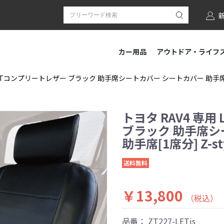
カー用品
アウトドア・ライフ
LETコンプリートレザー ブラック 助手席シートカバー シートカバー 助手席[1席
トヨタ RAV4 専
ブラック 助手席シ
助手席[1席分] Z-s
送料無料
￥13,800
（税込）
品番：
ZT227-LETjs