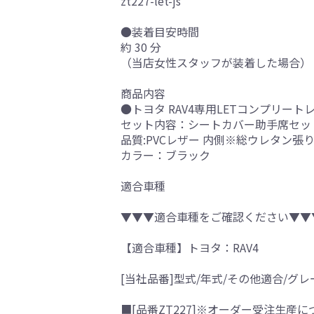
zt227-let-js
●装着目安時間
約 30 分
（当店女性スタッフが装着した場合）
商品内容
●トヨタ RAV4専用LETコンプリート
セット内容：シートカバー助手席セッ
品質:PVCレザー 内側※総ウレタン張
カラー：ブラック
適合車種
▼▼▼適合車種をご確認ください▼▼
【適合車種】トヨタ：RAV4
[当社品番]型式/年式/その他適合/グレ
■[品番ZT227]※オーダー受注生産に