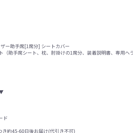
レザー助手席[1席分] シートカバー
ト（助手席シート、枕、肘掛けの1席分、装着説明書、専用ヘ
り
▼
ード
つき約45-60日後お届け(代引き不可)