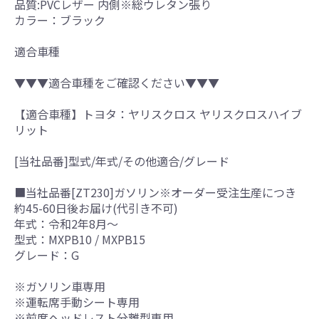
品質:PVCレザー 内側※総ウレタン張り
カラー：ブラック
適合車種
▼▼▼適合車種をご確認ください▼▼▼
【適合車種】トヨタ：ヤリスクロス ヤリスクロスハイブ
リット
[当社品番]型式/年式/その他適合/グレード
■当社品番[ZT230]ガソリン※オーダー受注生産につき
約45-60日後お届け(代引き不可)
年式：令和2年8月～
型式：MXPB10 / MXPB15
グレード：G
※ガソリン車専用
※運転席手動シート専用
※前席ヘッドレスト分離型専用