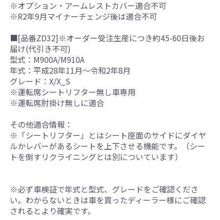
※オプション・アームレストカバー適合不可
※R2年9月マイナーチェンジ後は適合不可
■[品番ZD32]※オーダー受注生産につき約45-60日後お
届け(代引き不可)
型式：M900A/M910A
年式：平成28年11月～令和2年8月
グレード：X/X_S
※運転席シートリフター無し車専用
※運転席肘掛け無しに適合
その他適合情報：
※「シートリフター」とはシート座面のサイドにダイヤ
ルかレバーがあるシートを上下させる機能です。（シー
トを倒すリクライニングとは別についています）
※必ず車検証で年式と型式、グレードをご確認くださ
い。わからないときは車を買ったディーラー様にご確認
されるとより確実です。