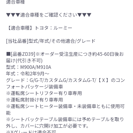
適合車種
▼▼▼適合車種をご確認ください▼▼▼
【適合車種】トヨタ：ルーミー
[当社品番]型式/年式/その他適合/グレード
■[品番ZD39]※オーダー受注生産につき約45-60日後お
届け(代引き不可)
型式：M900A/M910A
年式：令和2年9月～
グレード：G/G-T/カスタムG/カスタムG-T/【 X 】のコン
フォートパッケージ装備車
※運転席シートリフター有り車専用
※運転席肘掛け有り車専用
※運転席シートヒーター装備車・未装備車ともに使用可
能
※シートバックテーブル装備車には予めテーブルを取り
外し、カバーに穴開け加工が必要です。
※Xグレードは適合不可