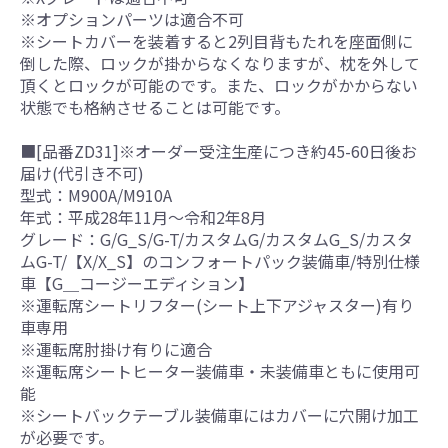
※オプションパーツは適合不可
※シートカバーを装着すると2列目背もたれを座面側に
倒した際、ロックが掛からなくなりますが、枕を外して
頂くとロックが可能のです。また、ロックがかからない
状態でも格納させることは可能です。
■[品番ZD31]※オーダー受注生産につき約45-60日後お
届け(代引き不可)
型式：M900A/M910A
年式：平成28年11月～令和2年8月
グレード：G/G_S/G-T/カスタムG/カスタムG_S/カスタ
ムG-T/【X/X_S】のコンフォートパック装備車/特別仕様
車【G＿コージーエディション】
※運転席シートリフター(シート上下アジャスター)有り
車専用
※運転席肘掛け有りに適合
※運転席シートヒーター装備車・未装備車ともに使用可
能
※シートバックテーブル装備車にはカバーに穴開け加工
が必要です。