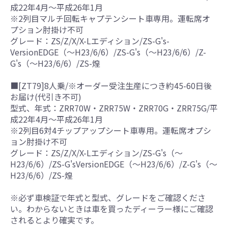
成22年4月～平成26年1月
※2列目マルチ回転キャプテンシート車専用。運転席オ
プション肘掛け不可
グレード：ZS/Z/X/X-Lエディション/ZS-G's-
VersionEDGE（～H23/6/6）/ZS-G's（～H23/6/6）/Z-
G's（～H23/6/6）/ZS-煌
■[ZT79]8人乗/※オーダー受注生産につき約45-60日後
お届け(代引き不可)
型式、年式：ZRR70W・ZRR75W・ZRR70G・ZRR75G/平
成22年4月～平成26年1月
※2列目6対4チップアップシート車専用。運転席オプシ
ョン肘掛け不可
グレード：ZS/Z/X/X-Lエディション/ZS-G's（～
H23/6/6）/ZS-G'sVersionEDGE（～H23/6/6）/Z-G's（～
H23/6/6）/ZS-煌
※必ず車検証で年式と型式、グレードをご確認くださ
い。わからないときは車を買ったディーラー様にご確認
されるとより確実です。