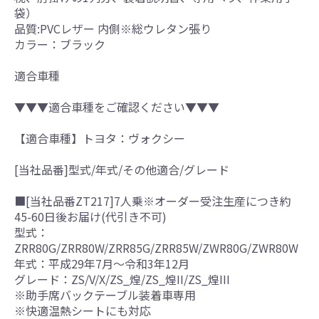
袋）
品質:PVCレザー 内側※総ウレタン張り
カラー：ブラック
適合車種
▼▼▼適合車種をご確認ください▼▼▼
【適合車種】トヨタ：ヴォクシー
[当社品番]型式/年式/その他適合/グレード
■[当社品番ZT217]7人乗※オーダー受注生産につき約
45-60日後お届け(代引き不可)
型式：
ZRR80G/ZRR80W/ZRR85G/ZRR85W/ZWR80G/ZWR80W
年式：平成29年7月～令和3年12月
グレード：ZS/V/X/ZS_煌/ZS_煌II/ZS_煌III
※助手席バックテーブル装着車専用
※快適温熱シートにも対応