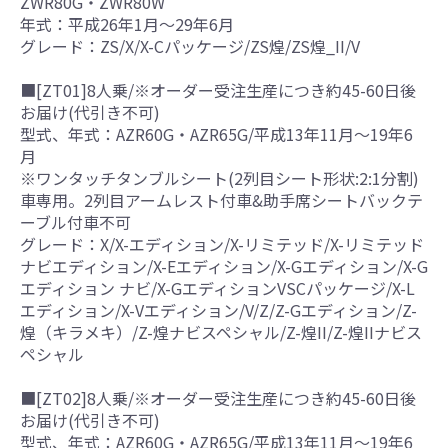
ZWR80G・ZWR80W
年式：平成26年1月～29年6月
グレード：ZS/X/X-Cパッケージ/ZS煌/ZS煌_II/V
■[ZT01]8人乗/※オーダー受注生産につき約45-60日後
お届け(代引き不可)
型式、年式：AZR60G・AZR65G/平成13年11月～19年6
月
※ワンタッチタンブルシート(2列目シート形状:2:1分割)
車専用。2列目アームレスト付車&助手席シートバックテ
ーブル付車不可
グレード：X/X-エディション/X-リミテッド/X-リミテッド
ナビエディション/X-Eエディション/X-Gエディション/X-G
エディション ナビ/X-GエディションVSCパッケージ/X-L
エディション/X-Vエディション/V/Z/Z-Gエディション/Z-
煌（キラメキ）/Z-煌ナビスペシャル/Z-煌II/Z-煌IIナビス
ペシャル
■[ZT02]8人乗/※オーダー受注生産につき約45-60日後
お届け(代引き不可)
型式、年式：AZR60G・AZR65G/平成13年11月～19年6