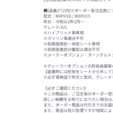
■[品番ZT229]※オーダー受注生産に
型式：MXPH10 / MXPH15
年式：令和以2年2月～
グレード:X/G
※ハイブリッド車専用
※ガソリン車適合不可
※前席座席枕一体型シート専用
※前席座面枕分離型は適合不可
※メーカーオプション：ターンチルト
※ディーラーオプションの肘掛装備車
【装着時には肘掛をシートから外して
※必ず車検証で年式と型式、グレード
【必ずご確認ください】
※この商品は、ご注文後のオーダー受注
詳しい納期をお知りになりたい場合は
また、オーダー商品は代引きでのお届
また、発送は佐川急便ですが地域によ