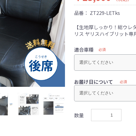
品番：
ZT229-LETks
【生地厚しっかり！総ウレタ
リス ヤリスハイブリット専
適合車種
必須
お届け日について
必須
数量