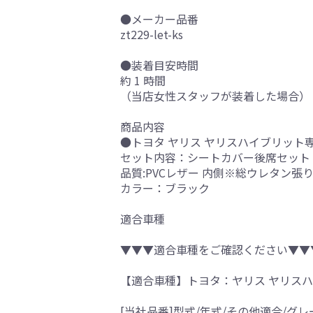
●メーカー品番
zt229-let-ks
●装着目安時間
約 1 時間
（当店女性スタッフが装着した場合）
商品内容
●トヨタ ヤリス ヤリスハイブリット専
セット内容：シートカバー後席セット
品質:PVCレザー 内側※総ウレタン張
カラー：ブラック
適合車種
▼▼▼適合車種をご確認ください▼▼
【適合車種】トヨタ：ヤリス ヤリス
[当社品番]型式/年式/その他適合/グレ