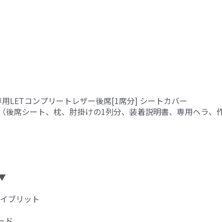
用LETコンプリートレザー後席[1席分] シートカバー
（後席シート、枕、肘掛けの1列分、装着説明書、専用ヘラ、
り
▼
ハイブリット
ード