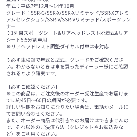
年式：平成7年12月～14年10月
グレード：SSR-G/SSR-X/SSR-Xリミテッド/SSR-Xプレミ
アムセレクション/SSR-V/SSR-Vリミテッド/スポーツラン
ナー
※1列目スポーツシート&リアヘッドレスト脱着式&リア
シート5:5分割車用
※リアヘッドレスト調整ダイヤル付車は未対応
※必ず車検証で年式と型式、グレードをご確認くださ
い。わからないときは車を買ったディーラー様にご確認
されるとより確実です。
【必ずご確認ください】
※この商品は、ご注文後のオーダー受注生産でお届けま
でに約45日～60日の期間が必要です。
詳しい納期をお知りになりたい場合は、電話かメールに
てお問い合わせください。
また、オーダー商品は代引きでのお届けはできませんの
で、それ以外のご決済方法（クレジットやお振込みな
ど）をご利用ください。