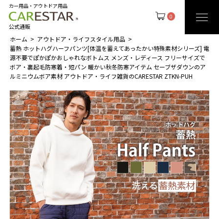
カー用品・アウトドア用品
0
公式通販
ホーム
アウトドア・ライフスタイル用品
蓄熱 ホットハグハーフパンツ[体温を蓄えてあったかい特殊素材シリーズ] 電
源不要でぽかぽかおしゃれなボトムス メンズ・レディース フリーサイズで
ボア・裏起毛防寒着・短パン 暖かい秋冬防寒アイテム セーブザダウンのア
ルミニウムボア素材 アウトドア・ライフ雑貨のCARESTAR ZTKN-PUH