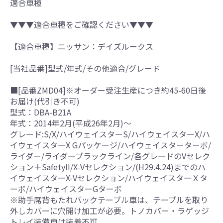
適合車種
▼▼▼適合車種をご確認ください▼▼▼
【適合車種】ニッサン：デイズルークス
[当社品番]型式/年式/その他適合/グレード
■[品番ZMD04]※オーダー受注生産につき約45-60日後
お届け(代引き不可)
型式：DBA-B21A
年式：2014年2月(平成26年2月)～
グレード:S/X/ハイウェイスターS/ハイウェイスターX/ハ
イウェイスターX Gパッケージ/ハイウェイスターターボ/
ライダー/ライダーブラックライン/各グレードのVセレク
ション＋SafetyII/X-Vセレクション/(H29.4.24)までのハ
イウェイスターX-Vセレクション/ハイウェイスターＸタ
ーボ/ハイウェイスターGターボ
※助手席背もたれバックテーブル車は、テーブルを取り
外しカバーに穴開け加工が必要。トノカバー・ラゲッジ
トレイ装備車は装着不可