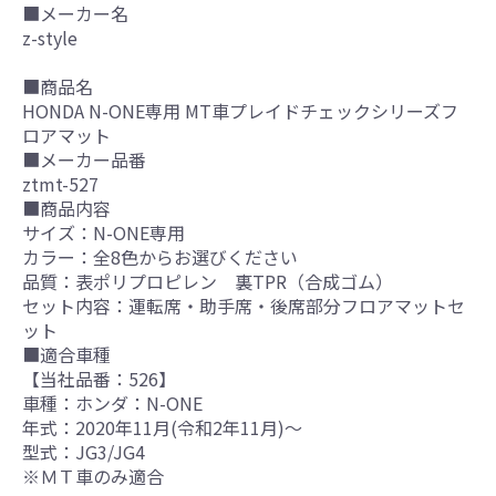
■メーカー名
z-style
■商品名
HONDA N-ONE専用 MT車プレイドチェックシリーズフ
ロアマット
■メーカー品番
ztmt-527
■商品内容
サイズ：N-ONE専用
カラー：全8色からお選びください
品質：表ポリプロピレン 裏TPR（合成ゴム）
セット内容：運転席・助手席・後席部分フロアマットセ
ット
■適合車種
【当社品番：526】
車種：ホンダ：N-ONE
年式：2020年11月(令和2年11月)～
型式：JG3/JG4
※ＭＴ車のみ適合