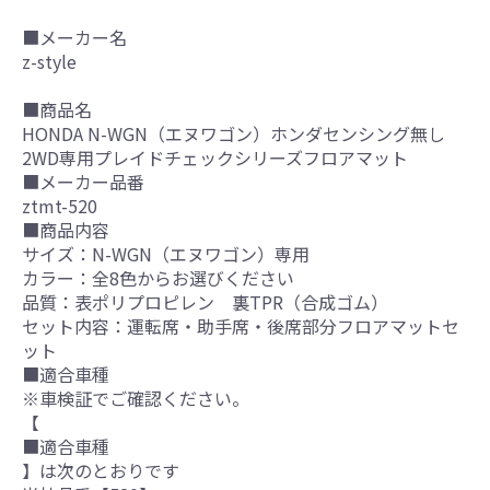
■メーカー名
z-style
■商品名
HONDA N-WGN（エヌワゴン）ホンダセンシング無し
2WD専用プレイドチェックシリーズフロアマット
■メーカー品番
ztmt-520
■商品内容
サイズ：N-WGN（エヌワゴン）専用
カラー：全8色からお選びください
品質：表ポリプロピレン 裏TPR（合成ゴム）
セット内容：運転席・助手席・後席部分フロアマットセ
ット
■適合車種
※車検証でご確認ください。
【
■適合車種
】は次のとおりです