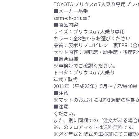
TOYOTA プリウスα 7人乗り専用
■メーカー品番
zsfm-ch-priusa7
■商品内容
サイズ：プリウスα 7人乗り専用
カラー：全8色からお選びください
品質：表ポリプロピレン 裏TPR（合
セット内容：運転席・助手席・後席部
■適合車種
※車検証でご確認ください。
トヨタ：プリウスα 7人乗り
年式 / 型式
2011年（平成23年）5月～ / ZVW40W
■注意
※マットのお届けには約1週間の納期
■注意
ください。
また、別に同梱でのご注文がある場合
※このフロアマットは送料無料です。
※必ず年式と型式を車検証にてご確認