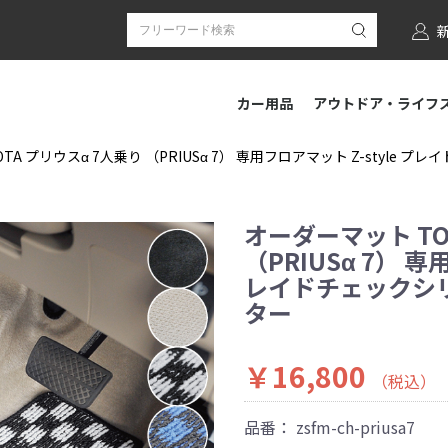
カー用品
アウトドア・ライフ
TA プリウスα 7人乗り （PRIUSα 7） 専用フロアマット Z-style
オーダーマット TO
（PRIUSα 7） 専
レイドチェックシリ
ター
￥16,800
（税込）
品番：
zsfm-ch-priusa7