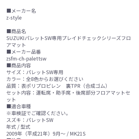
■メーカー名
z-style
■商品名
SUZUKIパレットSW専用プレイドチェックシリーズフロ
アマット
■メーカー品番
zsfm-ch-palettsw
■商品内容
サイズ：パレットSW専用
カラー：全8色からお選びください
品質：表ポリプロピレン 裏TPR（合成ゴム）
セット内容：運転席・助手席・後席部分フロアマットセ
ット
■適合車種
※車検証でご確認ください。
スズキ：パレットSW
年式 / 型式
2009年（平成21年）9月～ / MK21S