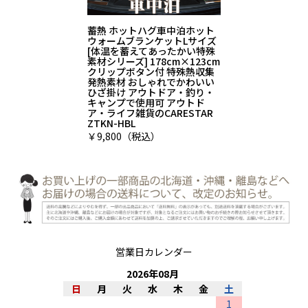
蓄熱 ホットハグ車中泊ホット
ウォームブランケットLサイズ
[体温を蓄えてあったかい特殊
素材シリーズ] 178cm×123cm
クリップボタン付 特殊熱収集
発熱素材 おしゃれでかわいい
ひざ掛け アウトドア・釣り・
キャンプで使用可 アウトド
ア・ライフ雑貨のCARESTAR
ZTKN-HBL
￥9,800（税込）
営業日カレンダー
2026
年
08
月
日
月
火
水
木
金
土
1