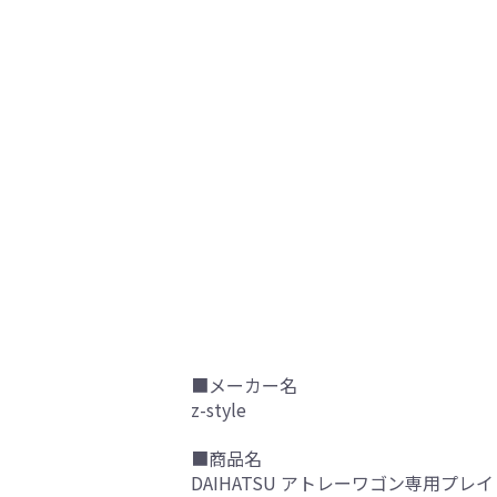
■メーカー名
z-style
■商品名
DAIHATSU アトレーワゴン専用プ