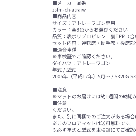
■メーカー品番
zsfm-ch-atraiw
■商品内容
サイズ：アトレーワゴン専用
カラー：全8色からお選びください
品質：表ポリプロピレン 裏TPR（合
セット内容：運転席・助手席・後席部
■適合車種
※車検証でご確認ください。
ダイハツ：アトレーワゴン
年式 / 型式
2005年（平成17年）5月～ / S320G S33
■注意
※マットのお届けには約1週間の納期
■注意
ください。
また、別に同梱でのご注文がある場合
※このフロアマットは送料無料です。
※必ず年式と型式を車検証にてご確認