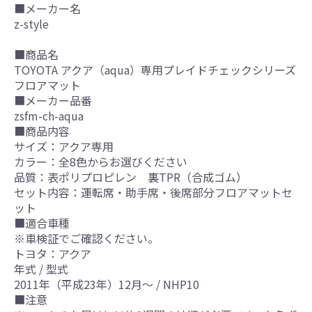
■メーカー名
z-style
■商品名
TOYOTA アクア（aqua）専用プレイドチェックシリーズ
フロアマット
■メーカー品番
zsfm-ch-aqua
■商品内容
サイズ：アクア専用
カラー：全8色からお選びください
品質：表ポリプロピレン 裏TPR（合成ゴム）
セット内容：運転席・助手席・後席部分フロアマットセ
ット
■適合車種
※車検証でご確認ください。
トヨタ：アクア
年式 / 型式
2011年（平成23年）12月～ / NHP10
■注意