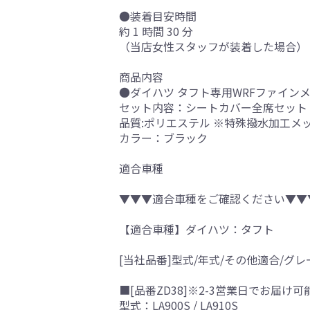
●装着目安時間
約 1 時間 30 分
（当店女性スタッフが装着した場合）
商品内容
●ダイハツ タフト専用WRFファイン
セット内容：シートカバー全席セット
品質:ポリエステル ※特殊撥水加工メッ
カラー：ブラック
適合車種
▼▼▼適合車種をご確認ください▼▼
【適合車種】ダイハツ：タフト
[当社品番]型式/年式/その他適合/グレ
■[品番ZD38]※2-3営業日でお届け
型式：LA900S / LA910S