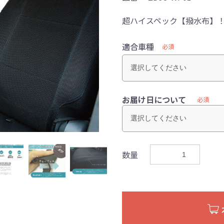
超ハイスペック【撥水布】
適合車種
必須
お届け日について
必須
数量