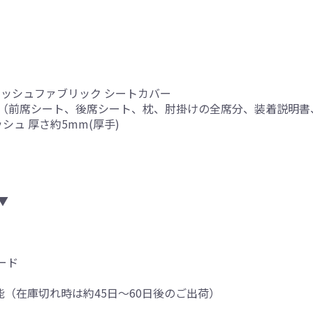
メッシュファブリック シートカバー
（前席シート、後席シート、枕、肘掛けの全席分、装着説明書
シュ 厚さ約5mm(厚手)
▼
ード
可能（在庫切れ時は約45日～60日後のご出荷）