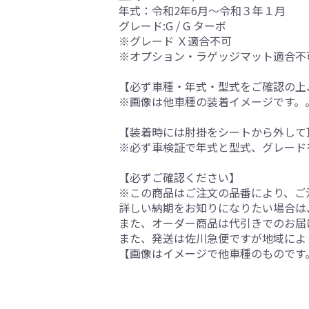
年式：令和2年6月～令和３年１月
グレード:G / G ターボ
※グレード Ｘ適合不可
※オプション・ラゲッジマット適合不
【必ず車種・年式・型式をご確認の上
※画像は他車種の装着イメージです。
【装着時には肘掛をシートから外して
※必ず車検証で年式と型式、グレード
【必ずご確認ください】
※この商品はご注文の品番により、ご
詳しい納期をお知りになりたい場合は
また、オーダー商品は代引きでのお届
また、発送は佐川急便ですが地域によ
【画像はイメージで他車種のものです