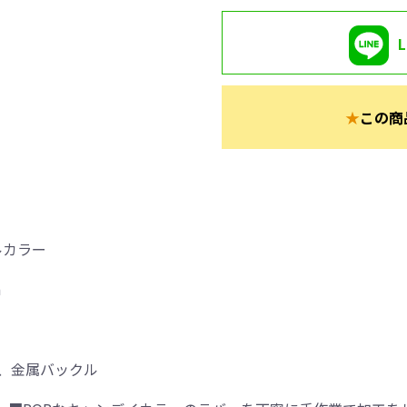
★
この商
ルカラー
m
、金属バックル