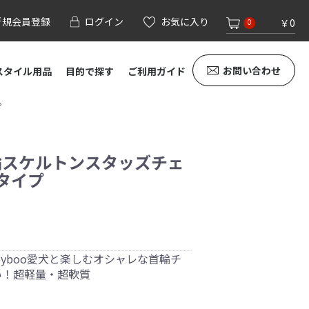
新規会員登録
ログイン
お気に入り
￥0
0
お問い合わせ
スタイル用品
目的で探す
ご利用ガイド
プ
用首輪スケルトンスタッズチェ
タイプ
byboo愛犬と楽しむオシャレな首輪チ
い！超軽量・超軟質