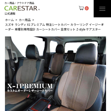
カー用品・アウトドア用品
0
公式通販
ホーム
カー用品
スズキ ランディ X1プレミアム 特注シートカバー カラーリング イージーオ
ーダー 車種別専用設計 カーシートカバー 全席セット Z-style ケアスター