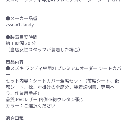
ー
●メーカー品番
zssc-x1-landy
●装着目安時間
約 1 時間 30 分
（当店女性スタッフが装着した場合）
商品内容
●スズキ ランディ専用X1プレミアムオーダー シートカバ
ー
セット内容：シートカバー全席セット（前席シート、後
席シート、枕、肘掛けの全席分、装着説明書、専用ヘ
ラ、作業用手袋）
品質:PVCレザー 内側※総ウレタン張り
カラー：ご選択ください
適合車種