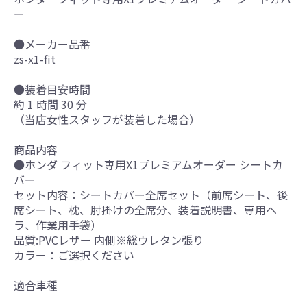
ー
●メーカー品番
zs-x1-fit
●装着目安時間
約 1 時間 30 分
（当店女性スタッフが装着した場合）
商品内容
●ホンダ フィット専用X1プレミアムオーダー シートカ
バー
セット内容：シートカバー全席セット（前席シート、後
席シート、枕、肘掛けの全席分、装着説明書、専用ヘ
ラ、作業用手袋）
品質:PVCレザー 内側※総ウレタン張り
カラー：ご選択ください
適合車種