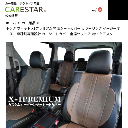
カー用品・アウトドア用品
0
公式通販
ホーム
カー用品
ホンダ フィット X1プレミアム 特注シートカバー カラーリング イージーオ
ーダー 車種別専用設計 カーシートカバー 全席セット Z-style ケアスター