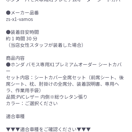
●メーカー品番
zs-x1-vamos
●装着目安時間
約 1 時間 30 分
（当店女性スタッフが装着した場合）
商品内容
●ホンダ バモス専用X1プレミアムオーダー シートカバ
ー
セット内容：シートカバー全席セット（前席シート、後
席シート、枕、肘掛けの全席分、装着説明書、専用ヘ
ラ、作業用手袋）
品質:PVCレザー 内側※総ウレタン張り
カラー：ご選択ください
適合車種
▼▼▼適合車種をご確認ください▼▼▼