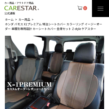
カー用品・アウトドア用品
0
公式通販
ホーム
カー用品
ホンダ バモス X1プレミアム 特注シートカバー カラーリング イージーオー
ダー 車種別専用設計 カーシートカバー 全席セット Z-style ケアスター