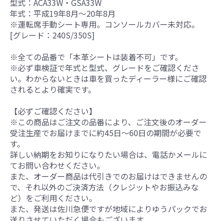
型式：ACA33W・GSA33W
年式：平成19年8月～20年8月
※運転席手動シート専用。コンソールカバー未対応。
[グレード：240S/350S]
※全ての品番で「本革シートは装着不可」です。
※必ず車検証で年式と型式、グレードをご確認くださ
い。わからないときは車を買ったディーラー様にご確認
されるとより確実です。
【必ずご確認ください】
※この商品はご注文の品番により、ご注文後のオーダー
受注生産でお届けまでに約45日～60日の期間が必要で
す。
詳しい納期をお知りになりたい場合は、電話かメールに
てお問い合わせください。
また、オーダー商品は代引きでのお届けはできませんの
で、それ以外のご決済方法（クレジットやお振込みな
ど）をご利用ください。
また、発送は佐川急便ですが地域によりゆうパックでお
送りさせていただく場合もございます。