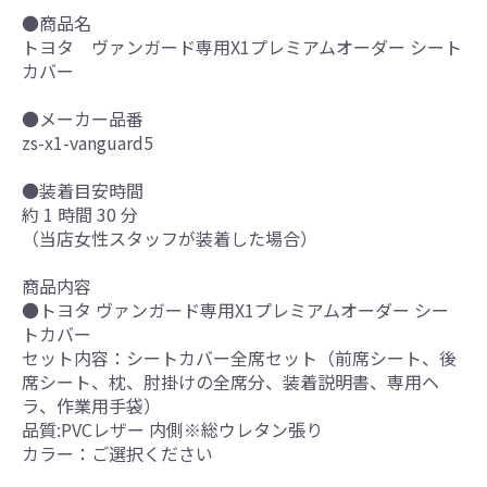
●商品名
トヨタ ヴァンガード専用X1プレミアムオーダー シート
カバー
●メーカー品番
zs-x1-vanguard5
●装着目安時間
約 1 時間 30 分
（当店女性スタッフが装着した場合）
商品内容
●トヨタ ヴァンガード専用X1プレミアムオーダー シー
トカバー
セット内容：シートカバー全席セット（前席シート、後
席シート、枕、肘掛けの全席分、装着説明書、専用ヘ
ラ、作業用手袋）
品質:PVCレザー 内側※総ウレタン張り
カラー：ご選択ください