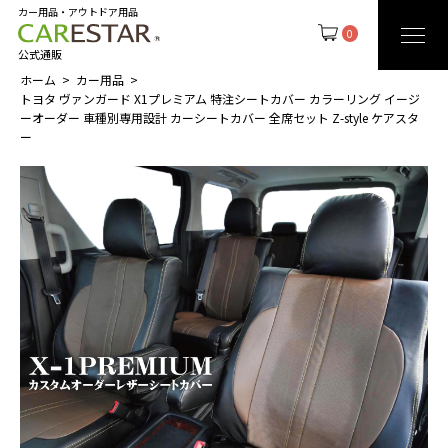
カー用品・アウトドア用品
0
公式通販
ホーム
カー用品
トヨタ ヴァンガード X1プレミアム 特注シートカバー カラーリング イージ
ーオーダー 車種別専用設計 カーシートカバー 全席セット Z-style ケアスタ
ー