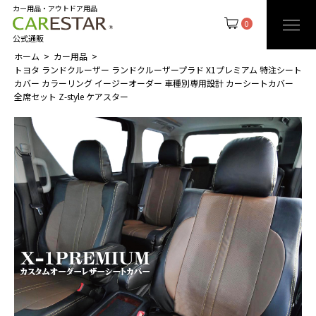
カー用品・アウトドア用品
0
公式通販
ホーム
カー用品
トヨタ ランドクルーザー ランドクルーザープラド X1プレミアム 特注シート
カバー カラーリング イージーオーダー 車種別専用設計 カーシートカバー
全席セット Z-style ケアスター