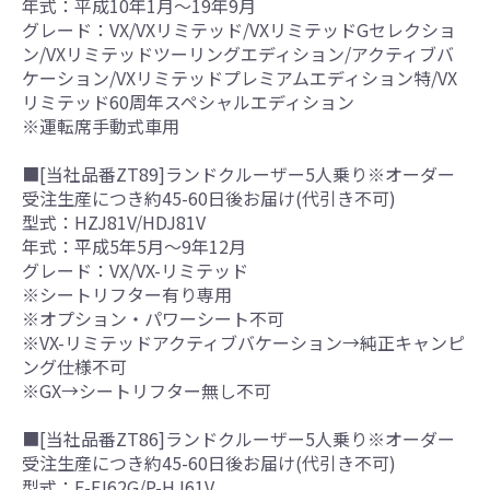
年式：平成10年1月～19年9月
グレード：VX/VXリミテッド/VXリミテッドGセレクショ
ン/VXリミテッドツーリングエディション/アクティブバ
ケーション/VXリミテッドプレミアムエディション特/VX
リミテッド60周年スペシャルエディション
※運転席手動式車用
■[当社品番ZT89]ランドクルーザー5人乗り※オーダー
受注生産につき約45-60日後お届け(代引き不可)
型式：HZJ81V/HDJ81V
年式：平成5年5月～9年12月
グレード：VX/VX-リミテッド
※シートリフター有り専用
※オプション・パワーシート不可
※VX-リミテッドアクティブバケーション→純正キャンピ
ング仕様不可
※GX→シートリフター無し不可
■[当社品番ZT86]ランドクルーザー5人乗り※オーダー
受注生産につき約45-60日後お届け(代引き不可)
型式：E-FJ62G/P-HJ61V