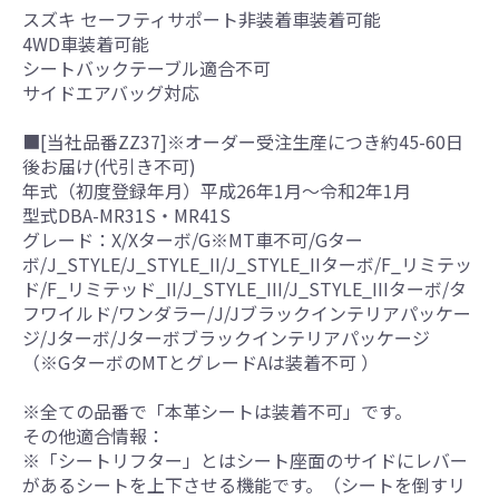
スズキ セーフティサポート非装着車装着可能
4WD車装着可能
シートバックテーブル適合不可
サイドエアバッグ対応
■[当社品番ZZ37]※オーダー受注生産につき約45-60日
後お届け(代引き不可)
年式（初度登録年月）平成26年1月～令和2年1月
型式DBA-MR31S・MR41S
グレード：X/Xターボ/G※MT車不可/Gター
ボ/J_STYLE/J_STYLE_II/J_STYLE_IIターボ/F_リミテッ
ド/F_リミテッド_II/J_STYLE_III/J_STYLE_IIIターボ/タ
フワイルド/ワンダラー/J/Jブラックインテリアパッケー
ジ/Jターボ/Jターボブラックインテリアパッケージ
（※GターボのMTとグレードAは装着不可 ）
※全ての品番で「本革シートは装着不可」です。
その他適合情報：
※「シートリフター」とはシート座面のサイドにレバー
があるシートを上下させる機能です。（シートを倒すリ