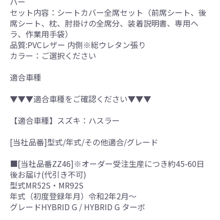
バー
セット内容：シートカバー全席セット（前席シート、後
席シート、枕、肘掛けの全席分、装着説明書、専用ヘ
ラ、作業用手袋）
品質:PVCレザー 内側※総ウレタン張り
カラー：ご選択ください
適合車種
▼▼▼適合車種をご確認ください▼▼▼
【適合車種】スズキ：ハスラー
[当社品番]型式/年式/その他適合/グレード
■[当社品番ZZ46]※オーダー受注生産につき約45-60日
後お届け(代引き不可)
型式MR52S・MR92S
年式（初度登録年月）令和2年2月～
グレードHYBRID G / HYBRID G ターボ