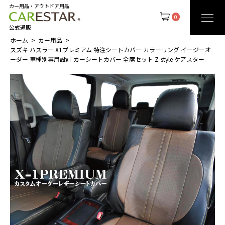
カー用品・アウトドア用品
0
公式通販
ホーム
カー用品
スズキ ハスラー X1プレミアム 特注シートカバー カラーリング イージーオ
ーダー 車種別専用設計 カーシートカバー 全席セット Z-style ケアスター