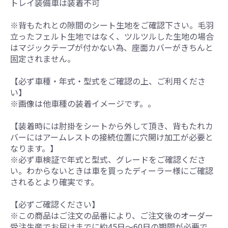
トレイ装備車は装着不可
※背もたれとの隙間のシート生地をご確認下さい。毛羽
立ったフェルト生地ではなく、ツルツルした生地の場合
はマジックテープが付かない為、座面カバーがきちんと
固定されません。
【必ず車種・年式・型式をご確認の上、ご利用くださ
い】
※画像は他車種の装着イメージです。。
【装着時には肘掛をシートから外して頂き、背もたれカ
バーにはアームレストの接続位置に穴開け加工が必要と
なります。】
※必ず車検証で年式と型式、グレードをご確認くださ
い。わからないときは車を買ったディーラー様にご確認
されるとより確実です。
【必ずご確認ください】
※この商品はご注文の品番により、ご注文後のオーダー
受注生産でお届けまでに約45日～60日の期間が必要で