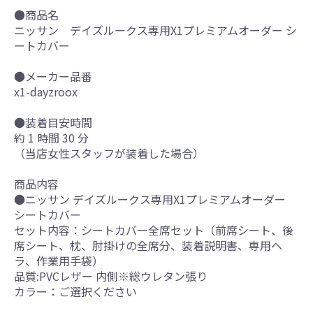
●商品名
ニッサン デイズルークス専用X1プレミアムオーダー シ
ートカバー
●メーカー品番
x1-dayzroox
●装着目安時間
約 1 時間 30 分
（当店女性スタッフが装着した場合）
商品内容
●ニッサン デイズルークス専用X1プレミアムオーダー
シートカバー
セット内容：シートカバー全席セット（前席シート、後
席シート、枕、肘掛けの全席分、装着説明書、専用ヘ
ラ、作業用手袋）
品質:PVCレザー 内側※総ウレタン張り
カラー：ご選択ください