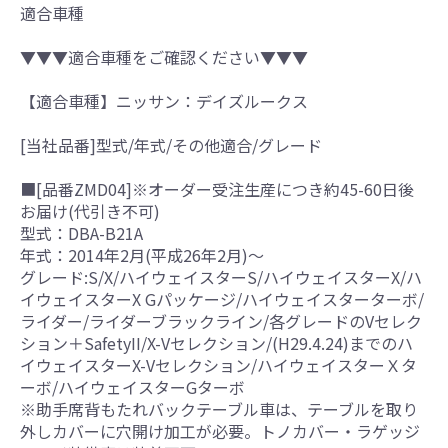
適合車種
▼▼▼適合車種をご確認ください▼▼▼
【適合車種】ニッサン：デイズルークス
[当社品番]型式/年式/その他適合/グレード
■[品番ZMD04]※オーダー受注生産につき約45-60日後
お届け(代引き不可)
型式：DBA-B21A
年式：2014年2月(平成26年2月)～
グレード:S/X/ハイウェイスターS/ハイウェイスターX/ハ
イウェイスターX Gパッケージ/ハイウェイスターターボ/
ライダー/ライダーブラックライン/各グレードのVセレク
ション＋SafetyII/X-Vセレクション/(H29.4.24)までのハ
イウェイスターX-Vセレクション/ハイウェイスターＸタ
ーボ/ハイウェイスターGターボ
※助手席背もたれバックテーブル車は、テーブルを取り
外しカバーに穴開け加工が必要。トノカバー・ラゲッジ