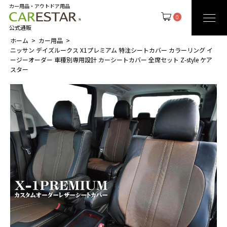
カー用品・アウトドア用品
0
公式通販
ホーム
カー用品
ニッサン デイズルークス X1プレミアム 特注シートカバー カラーリング イ
ージーオーダー 車種別専用設計 カーシートカバー 全席セット Z-style ケア
スター