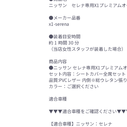
ニッサン セレナ専用X1プレミアムオ
●メーカー品番
x1-serena
●装着目安時間
約 1 時間 30 分
（当店女性スタッフが装着した場合）
商品内容
●ニッサン セレナ専用X1プレミアム
セット内容：シートカバー全席セット
品質:PVCレザー 内側※総ウレタン張
カラー：ご選択ください
適合車種
▼▼▼適合車種をご確認ください▼▼
【適合車種】ニッサン：セレナ