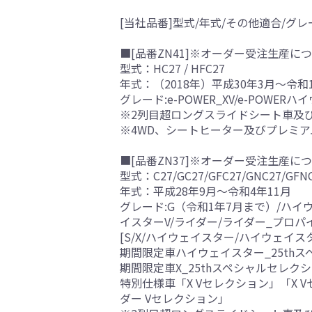
[当社品番]型式/年式/その他適合/グレ
■[品番ZN41]※オーダー受注生産につ
型式：HC27 / HFC27
年式：（2018年）平成30年3月～令和
グレード:e-POWER_XV/e-POWERハ
※2列目超ロングスライドシート車及
※4WD、シートヒーター及びプレミ
■[品番ZN37]※オーダー受注生産につ
型式：C27/GC27/GFC27/GNC27/GFN
年式：平成28年9月～令和4年11月
グレード:G（令和1年7月まで）/ハイ
イスターV/ライダー/ライダー_プロ
[S/X/ハイウェイスター/ハイウェイ
期間限定車ハイウェイスター_25th
期間限定車X_25thスペシャルセレク
特別仕様車「X Vセレクション」「X 
ダー Vセレクション」