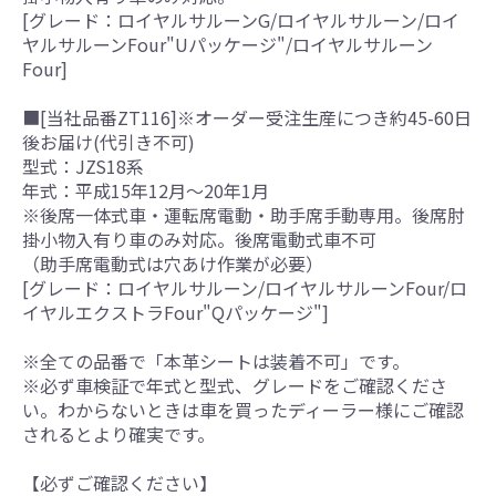
[グレード：ロイヤルサルーンG/ロイヤルサルーン/ロイ
ヤルサルーンFour"Uパッケージ"/ロイヤルサルーン
Four]
■[当社品番ZT116]※オーダー受注生産につき約45-60日
後お届け(代引き不可)
型式：JZS18系
年式：平成15年12月～20年1月
※後席一体式車・運転席電動・助手席手動専用。後席肘
掛小物入有り車のみ対応。後席電動式車不可
（助手席電動式は穴あけ作業が必要）
[グレード：ロイヤルサルーン/ロイヤルサルーンFour/ロ
イヤルエクストラFour"Qパッケージ"]
※全ての品番で「本革シートは装着不可」です。
※必ず車検証で年式と型式、グレードをご確認くださ
い。わからないときは車を買ったディーラー様にご確認
されるとより確実です。
【必ずご確認ください】