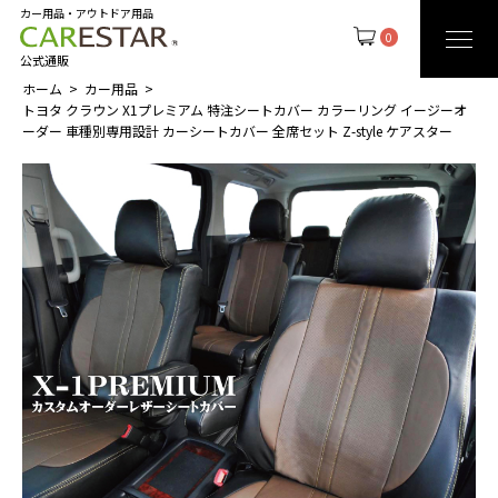
カー用品・アウトドア用品
0
公式通販
ホーム
カー用品
トヨタ クラウン X1プレミアム 特注シートカバー カラーリング イージーオ
ーダー 車種別専用設計 カーシートカバー 全席セット Z-style ケアスター