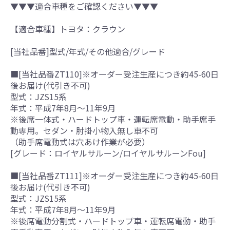
▼▼▼適合車種をご確認ください▼▼▼
【適合車種】トヨタ：クラウン
[当社品番]型式/年式/その他適合/グレード
■[当社品番ZT110]※オーダー受注生産につき約45-60日
後お届け(代引き不可)
型式：JZS15系
年式：平成7年8月～11年9月
※後席一体式・ハードトップ車・運転席電動・助手席手
動専用。セダン・肘掛小物入無し車不可
（助手席電動式は穴あけ作業が必要）
[グレード：ロイヤルサルーン/ロイヤルサルーンFou]
■[当社品番ZT111]※オーダー受注生産につき約45-60日
後お届け(代引き不可)
型式：JZS15系
年式：平成7年8月～11年9月
※後席電動分割式・ハードトップ車・運転席電動・助手