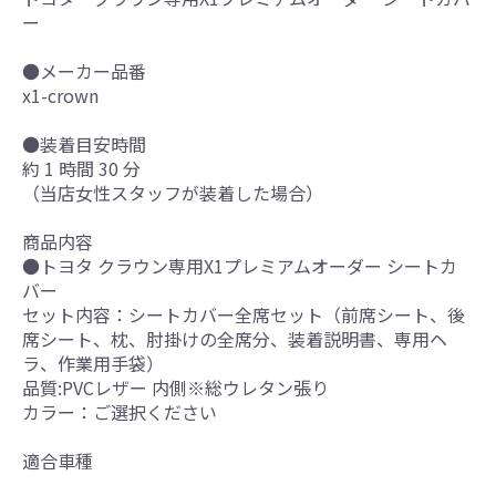
ー
●メーカー品番
x1-crown
●装着目安時間
約 1 時間 30 分
（当店女性スタッフが装着した場合）
商品内容
●トヨタ クラウン専用X1プレミアムオーダー シートカ
バー
セット内容：シートカバー全席セット（前席シート、後
席シート、枕、肘掛けの全席分、装着説明書、専用ヘ
ラ、作業用手袋）
品質:PVCレザー 内側※総ウレタン張り
カラー：ご選択ください
適合車種