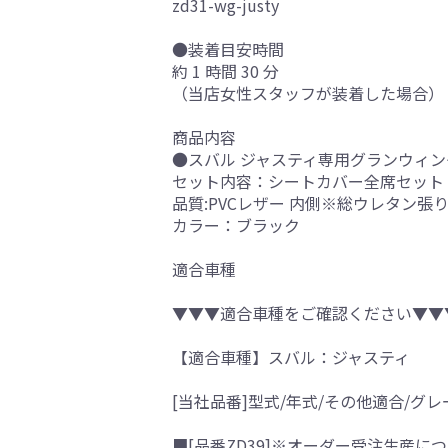
zd31-wg-justy
●装着目安時間
約 1 時間 30 分
（当店女性スタッフが装着した場合）
商品内容
●スバル ジャスティ専用グランウィン
セット内容：シートカバー全席セット
品質:PVCレザー 内側※総ウレタン張
カラー：ブラック
適合車種
▼▼▼適合車種をご確認ください▼▼
【適合車種】スバル：ジャスティ
[当社品番]型式/年式/その他適合/グレ
■[品番ZD39]※オーダー受注生産につ