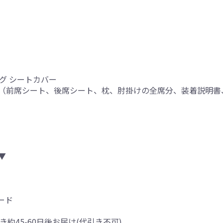
グ シートカバー
（前席シート、後席シート、枕、肘掛けの全席分、装着説明書
り
▼
ード
き約45-60日後お届け(代引き不可)