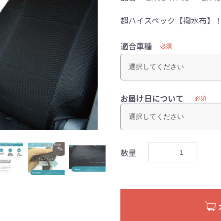
超ハイスペック【撥水布】
適合車種
必須
お届け日について
必須
数量