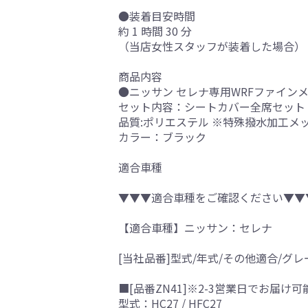
●装着目安時間
約 1 時間 30 分
（当店女性スタッフが装着した場合）
商品内容
●ニッサン セレナ専用WRFファイン
セット内容：シートカバー全席セット
品質:ポリエステル ※特殊撥水加工メッ
カラー：ブラック
適合車種
▼▼▼適合車種をご確認ください▼▼
【適合車種】ニッサン：セレナ
[当社品番]型式/年式/その他適合/グレ
■[品番ZN41]※2-3営業日でお届け
型式：HC27 / HFC27