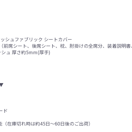
メッシュファブリック シートカバー
（前席シート、後席シート、枕、肘掛けの全席分、装着説明書
シュ 厚さ約5mm(厚手)
▼
ード
可能（在庫切れ時は約45日～60日後のご出荷）