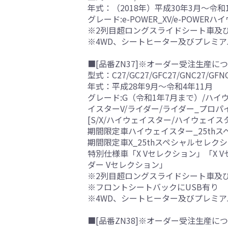
年式：（2018年）平成30年3月～令和
グレード:e-POWER_XV/e-POWERハ
※2列目超ロングスライドシート車及
※4WD、シートヒーター及びプレミ
■[品番ZN37]※オーダー受注生産につ
型式：C27/GC27/GFC27/GNC27/GFN
年式：平成28年9月～令和4年11月
グレード:G（令和1年7月まで）/ハイ
イスターV/ライダー/ライダー_プロ
[S/X/ハイウェイスター/ハイウェイ
期間限定車ハイウェイスター_25th
期間限定車X_25thスペシャルセレク
特別仕様車「X Vセレクション」「X 
ダー Vセレクション」
※2列目超ロングスライドシート車及
※フロントシートバックにUSB有り
※4WD、シートヒーター及びプレミ
■[品番ZN38]※オーダー受注生産につ