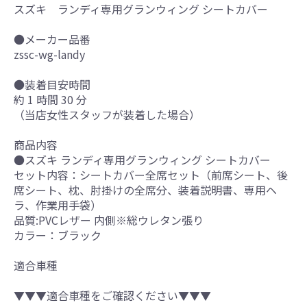
スズキ ランディ専用グランウィング シートカバー
●メーカー品番
zssc-wg-landy
●装着目安時間
約 1 時間 30 分
（当店女性スタッフが装着した場合）
商品内容
●スズキ ランディ専用グランウィング シートカバー
セット内容：シートカバー全席セット（前席シート、後
席シート、枕、肘掛けの全席分、装着説明書、専用ヘ
ラ、作業用手袋）
品質:PVCレザー 内側※総ウレタン張り
カラー：ブラック
適合車種
▼▼▼適合車種をご確認ください▼▼▼