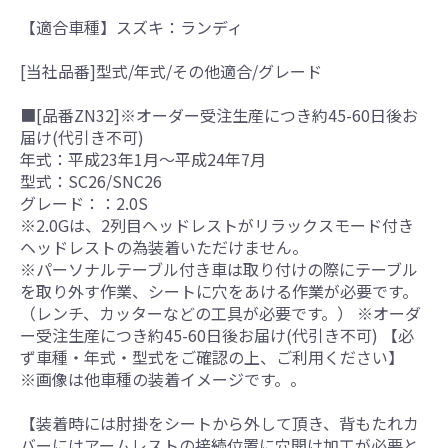
【適合車種】スズキ：ランディ
[当社品番]型式/年式/その他適合/グレード
■[品番ZN32]※オーダー受注生産につき約45-60日後お
届け(代引き不可)
年式：平成23年1月～平成24年7月
型式：SC26/SNC26
グレード：：2.0S
※2.0Gは、2列目ヘッドレストがリラックスモード付き
ヘッドレストの為装着いただけません。
※パーソナルテーブル付き車は取り付けの際にテーブル
を取り外す作業、シートに穴をあける作業が必要です。
（レンチ、カッターなどの工具が必要です。） ※オーダ
ー受注生産につき約45-60日後お届け(代引き不可) 【必
ず車種・年式・型式をご確認の上、ご利用ください】
※画像は他車種の装着イメージです。。
【装着時には肘掛をシートから外して頂き、背もたれカ
バーにはアームレストの接続位置に穴開け加工が必要と