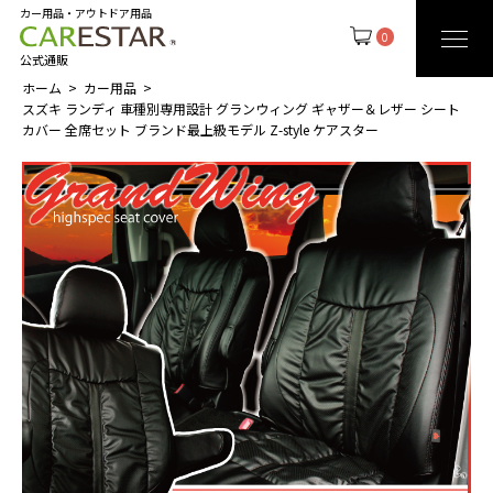
カー用品・アウトドア用品
0
公式通販
ホーム
カー用品
スズキ ランディ 車種別専用設計 グランウィング ギャザー＆レザー シート
カバー 全席セット ブランド最上級モデル Z-style ケアスター