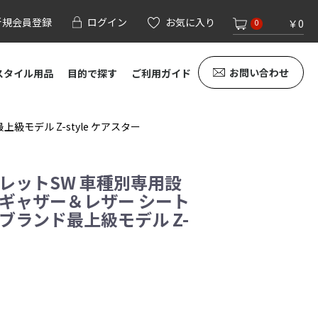
新規会員登録
ログイン
お気に入り
￥0
0
お問い合わせ
スタイル用品
目的で探す
ご利用ガイド
モデル Z-style ケアスター
パレットSW 車種別専用設
 ギャザー＆レザー シート
 ブランド最上級モデル Z-