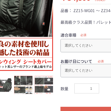
品番：
ZZ15-WG01 ～ ZZ34
最高級クラス品質！パレット
適合車種
必須
お届け日について
必須
数量