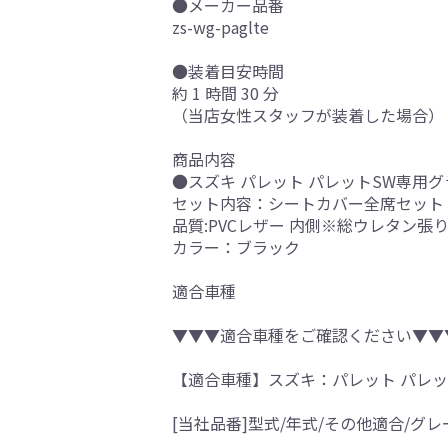
●メーカー品番
zs-wg-paglte
●装着目安時間
約 1 時間 30 分
（当店女性スタッフが装着した場合）
商品内容
●スズキ パレット パレットSW専用
セット内容：シートカバー全席セット
品質:PVCレザー 内側※総ウレタン張
カラー：ブラック
適合車種
▼▼▼適合車種をご確認ください▼▼
【適合車種】スズキ：パレット パレッ
[当社品番]型式/年式/その他適合/グレ