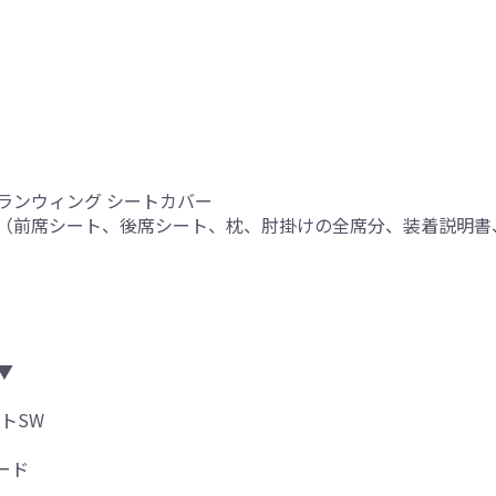
グランウィング シートカバー
（前席シート、後席シート、枕、肘掛けの全席分、装着説明書
り
▼
トSW
ード