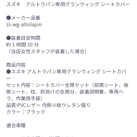
スズキ アルトラパン専用グランウィング シートカバー
●メーカー品番
zs-wg-altolapin
●装着目安時間
約 1 時間 30 分
（当店女性スタッフが装着した場合）
商品内容
●スズキ アルトラパン専用グランウィング シートカバ
ー
セット内容：シートカバー全席セット（前席シート、後
席シート、枕、肘掛けの全席分、装着説明書、専用ヘ
ラ、作業用手袋）
品質:PVCレザー 内側※総ウレタン張り
カラー：ブラック
適合車種