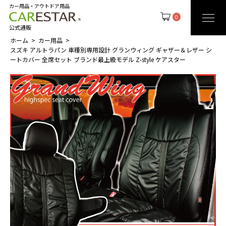
カー用品・アウトドア用品
0
公式通販
ホーム
カー用品
スズキ アルトラパン 車種別専用設計 グランウィング ギャザー＆レザー シ
ートカバー 全席セット ブランド最上級モデル Z-style ケアスター