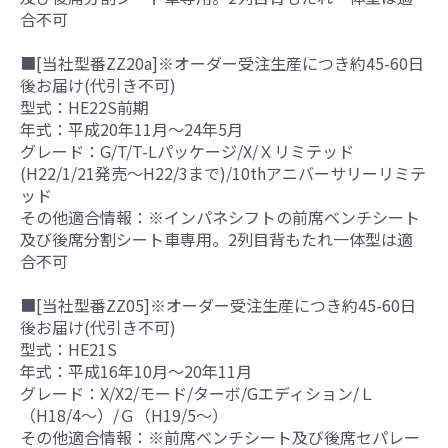
合不可
■[当社型番ZZ20a]※オーダー受注生産につき約45-60日
後お届け(代引き不可)
型式：HE22S前期
年式：平成20年11月～24年5月
グレード：G/T/T-Lパッケージ/X/Ｘリミテッド
(H22/1/21発売～H22/3まで)/10thアニバーサリーリミテ
ッド
その他適合情報：※インパネシフトの前席ベンチシート
及び後席分割シート車専用。2列目背もたれ一体型は適
合不可
■[当社型番ZZ05]※オーダー受注生産につき約45-60日
後お届け(代引き不可)
型式：HE21S
年式：平成16年10月～20年11月
グレード：X/X2/モード/ターボ/Gエディション/Ｌ
（H18/4～）/Ｇ（H19/5～）
その他適合情報：※前席ベンチシート及び後席セパレー