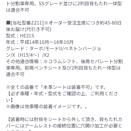
ト分割車専用。SSグレード並びに2列目背もたれ一体型
は適合不可
■[当社型番ZZ11]※オーダー受注生産につき約45-60日
後お届け(代引き不可)
型式：HE21S
年式：平成14年10月～16年10月
グレード：ターボ/モードII/ベネトンバージョ
ン/X（H15/4～）/X2
その他適合情報：※コラムシフト、後席セパレート分割
車専用。前席ベンチシート及び2列目背もたれ一体型は
適合不可
※全ての品番で「本革シートは装着不可」です。
【必ず車種・年式・型式をご確認の上、ご利用くださ
い】
※画像は他車種の装着イメージです。。
【装着時には肘掛をシートから外して頂き、背もたれカ
バーにはアームレストの接続位置に穴開け加工が必要と