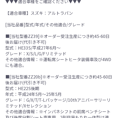
▼▼▼適合車種をご確認ください▼▼▼
【適合車種】スズキ：アルトラパン
[当社品番]型式/年式/その他適合/グレード
■[当社型番ZZ39]※オーダー受注生産につき約45-60日
後お届け(代引き不可)
型式：HE33S/平成27年6月～
グレード：X/S/L/G/Fリミテッド
その他適合情報：※運転席シートヒータ装備車及び4WD
にも適合。
■[当社型番ZZ20b]※オーダー受注生産につき約45-60日
後お届け(代引き不可)
型式：HE22S後期
年式：平成24年5月～25年5月
グレード：G/X/T/T-Lパッケージ/10thアニバーサリーリ
ミテッド/Xセレクション
その他適合情報：※インパネシフトの前席ベンチシート
及び後席分割シート車専用。2列目背もたれ一体型は適