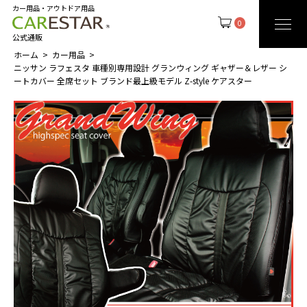
カー用品・アウトドア用品
0
公式通販
ホーム
カー用品
ニッサン ラフェスタ 車種別専用設計 グランウィング ギャザー＆レザー シ
ートカバー 全席セット ブランド最上級モデル Z-style ケアスター