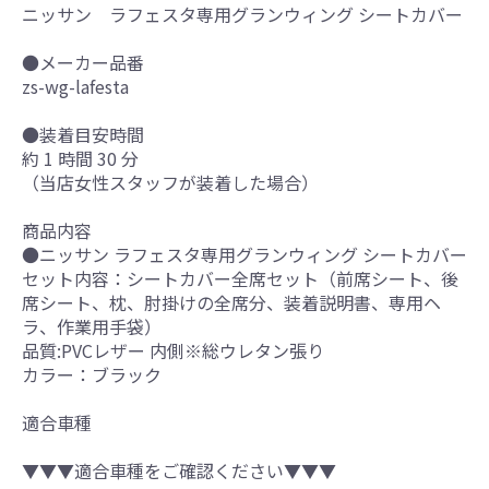
ニッサン ラフェスタ専用グランウィング シートカバー
●メーカー品番
zs-wg-lafesta
●装着目安時間
約 1 時間 30 分
（当店女性スタッフが装着した場合）
商品内容
●ニッサン ラフェスタ専用グランウィング シートカバー
セット内容：シートカバー全席セット（前席シート、後
席シート、枕、肘掛けの全席分、装着説明書、専用ヘ
ラ、作業用手袋）
品質:PVCレザー 内側※総ウレタン張り
カラー：ブラック
適合車種
▼▼▼適合車種をご確認ください▼▼▼