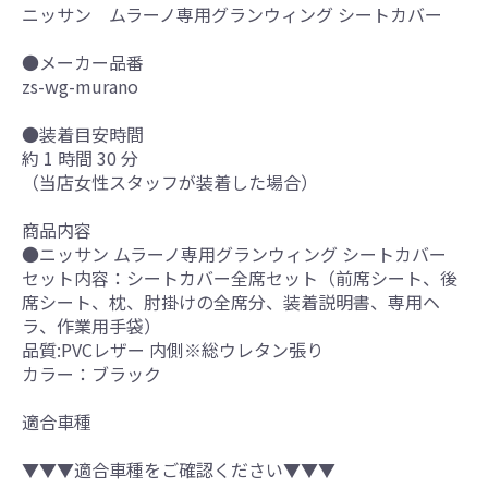
ニッサン ムラーノ専用グランウィング シートカバー
●メーカー品番
zs-wg-murano
●装着目安時間
約 1 時間 30 分
（当店女性スタッフが装着した場合）
商品内容
●ニッサン ムラーノ専用グランウィング シートカバー
セット内容：シートカバー全席セット（前席シート、後
席シート、枕、肘掛けの全席分、装着説明書、専用ヘ
ラ、作業用手袋）
品質:PVCレザー 内側※総ウレタン張り
カラー：ブラック
適合車種
▼▼▼適合車種をご確認ください▼▼▼