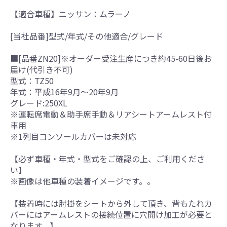
【適合車種】ニッサン：ムラーノ
[当社品番]型式/年式/その他適合/グレード
■[品番ZN20]※オーダー受注生産につき約45-60日後お
届け(代引き不可)
型式：TZ50
年式：平成16年9月～20年9月
グレード:250XL
※運転席電動＆助手席手動＆リアシートアームレスト付
車用
※1列目コンソールカバーは未対応
【必ず車種・年式・型式をご確認の上、ご利用くださ
い】
※画像は他車種の装着イメージです。。
【装着時には肘掛をシートから外して頂き、背もたれカ
バーにはアームレストの接続位置に穴開け加工が必要と
なります。】