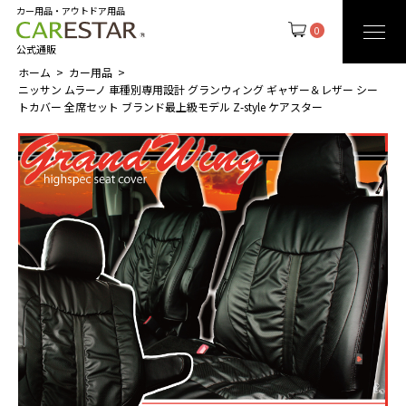
カー用品・アウトドア用品
0
公式通販
ホーム
カー用品
ニッサン ムラーノ 車種別専用設計 グランウィング ギャザー＆レザー シー
トカバー 全席セット ブランド最上級モデル Z-style ケアスター