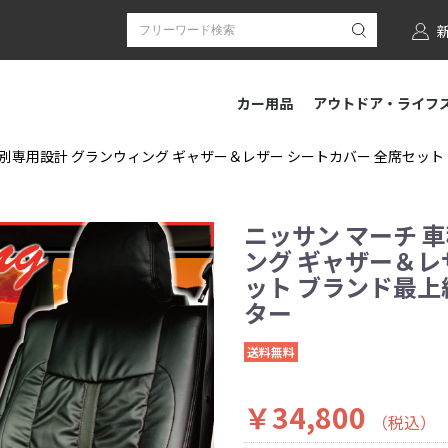
カー用品
アウトドア・ライフ
別専用設計 グランウィング ギャザー＆レザー シートカバー 全席セット ブラ
ニッサン マーチ 
ング ギャザー＆レ
ット ブランド最上級モ
ター
送料無料
￥34,800
（税込）