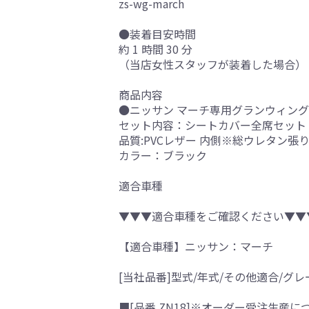
zs-wg-march
●装着目安時間
約 1 時間 30 分
（当店女性スタッフが装着した場合）
商品内容
●ニッサン マーチ専用グランウィング
セット内容：シートカバー全席セット
品質:PVCレザー 内側※総ウレタン張
カラー：ブラック
適合車種
▼▼▼適合車種をご確認ください▼▼
【適合車種】ニッサン：マーチ
[当社品番]型式/年式/その他適合/グレ
■[品番 ZN18]※オーダー受注生産に