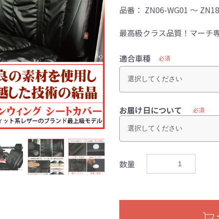
品番：
ZN06-WG01 ～ ZN1
最高級クラス品質！マーチ
適合車種
必須
お届け日について
必須
数量