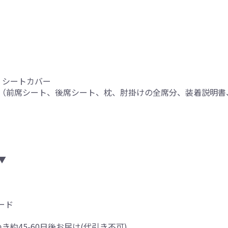
 シートカバー
（前席シート、後席シート、枕、肘掛けの全席分、装着説明書
り
▼
ード
つき約45-60日後お届け(代引き不可)