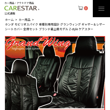
カー用品・アウトドア用品
0
公式通販
ホーム
カー用品
ホンダ モビリオスパイク 車種別専用設計 グランウィング ギャザー＆レザー
シートカバー 全席セット ブランド最上級モデル Z-style ケアスター