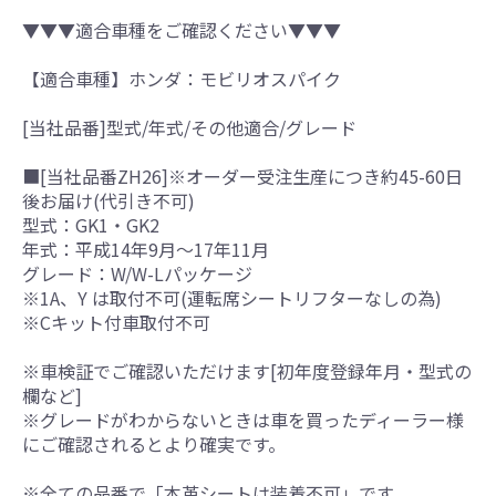
▼▼▼適合車種をご確認ください▼▼▼
【適合車種】ホンダ：モビリオスパイク
[当社品番]型式/年式/その他適合/グレード
■[当社品番ZH26]※オーダー受注生産につき約45-60日
後お届け(代引き不可)
型式：GK1・GK2
年式：平成14年9月～17年11月
グレード：W/W-Lパッケージ
※1A、Y は取付不可(運転席シートリフターなしの為)
※Cキット付車取付不可
※車検証でご確認いただけます[初年度登録年月・型式の
欄など]
※グレードがわからないときは車を買ったディーラー様
にご確認されるとより確実です。
※全ての品番で「本革シートは装着不可」です。