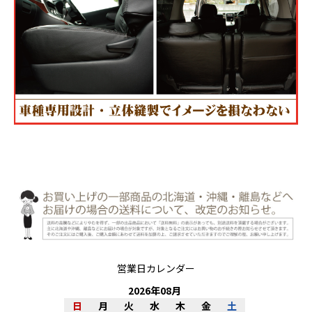
営業日カレンダー
2026
年
08
月
日
月
火
水
木
金
土