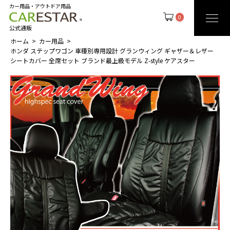
カー用品・アウトドア用品
0
公式通販
ホーム
カー用品
ホンダ ステップワゴン 車種別専用設計 グランウィング ギャザー＆レザー
シートカバー 全席セット ブランド最上級モデル Z-style ケアスター