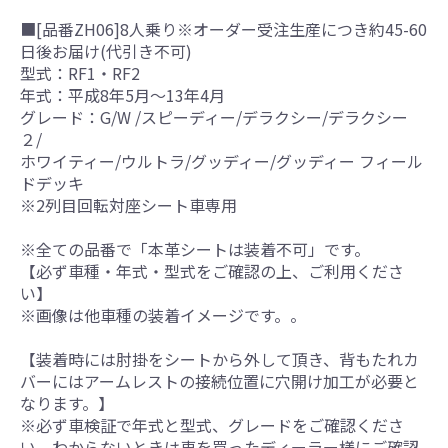
■[品番ZH06]8人乗り※オーダー受注生産につき約45-60
日後お届け(代引き不可)
型式：RF1・RF2
年式：平成8年5月～13年4月
グレード：G/W /スピーディー/デラクシー/デラクシー
２/
ホワイティー/ウルトラ/グッディー/グッディー フィール
ドデッキ
※2列目回転対座シート車専用
※全ての品番で「本革シートは装着不可」です。
【必ず車種・年式・型式をご確認の上、ご利用くださ
い】
※画像は他車種の装着イメージです。。
【装着時には肘掛をシートから外して頂き、背もたれカ
バーにはアームレストの接続位置に穴開け加工が必要と
なります。】
※必ず車検証で年式と型式、グレードをご確認くださ
い。わからないときは車を買ったディーラー様にご確認