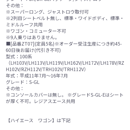
その他：
※スーパーロング、ジャストロウ取付可
※2列目シートベルト無し、標準・ワイドボディ、標準・
ミドルルーフ共用
※ワゴン・コミューター不可
※9人乗りはありません。
■[品番ZT07](定員5名)※オーダー受注生産につき約45-
60日後お届け(代引き不可)
型式：100系
（LH103V/LH113V/LH119V/LH162V/LH172V/LH178V/RZ
H102V/RZH112V/TRH102V/TRH112V）
年式：平成11年7月～16年7月
グレード：S-GL
その他：
※コンソールカバーは無し。 ※グレードS-GL-Eはシート
が厚く不可。レジアスエース共用
【ハイエース ワゴン】は下記