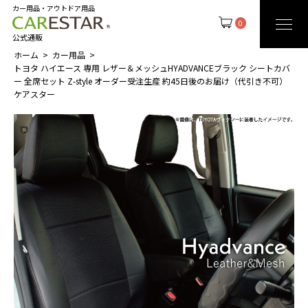
カー用品・アウトドア用品
0
公式通販
ホーム
カー用品
トヨタ ハイエース 専用 レザー＆メッシュHYADVANCEブラック シートカバ
ー 全席セット Z-style オーダー受注生産 約45日後のお届け（代引き不可）
ケアスター