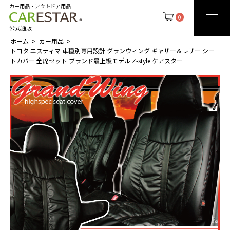
カー用品・アウトドア用品
0
公式通販
ホーム
カー用品
トヨタ エスティマ 車種別専用設計 グランウィング ギャザー＆レザー シー
トカバー 全席セット ブランド最上級モデル Z-style ケアスター