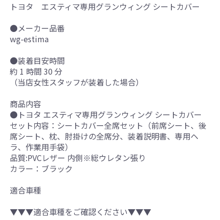
トヨタ エスティマ専用グランウィング シートカバー
●メーカー品番
wg-estima
●装着目安時間
約 1 時間 30 分
（当店女性スタッフが装着した場合）
商品内容
●トヨタ エスティマ専用グランウィング シートカバー
セット内容：シートカバー全席セット（前席シート、後
席シート、枕、肘掛けの全席分、装着説明書、専用ヘ
ラ、作業用手袋）
品質:PVCレザー 内側※総ウレタン張り
カラー：ブラック
適合車種
▼▼▼適合車種をご確認ください▼▼▼