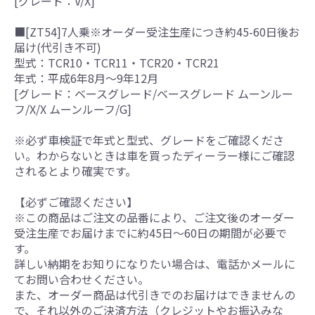
[グレード：V/X]
■[ZT54]7人乗※オーダー受注生産につき約45-60日後お
届け(代引き不可)
型式：TCR10・TCR11・TCR20・TCR21
年式：平成6年8月～9年12月
[グレード：ベースグレード/ベースグレード ムーンルー
フ/X/X ムーンルーフ/G]
※必ず車検証で年式と型式、グレードをご確認くださ
い。わからないときは車を買ったディーラー様にご確認
されるとより確実です。
【必ずご確認ください】
※この商品はご注文の品番により、ご注文後のオーダー
受注生産でお届けまでに約45日～60日の期間が必要で
す。
詳しい納期をお知りになりたい場合は、電話かメールに
てお問い合わせください。
また、オーダー商品は代引きでのお届けはできませんの
で、それ以外のご決済方法（クレジットやお振込みな