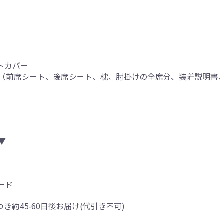
トカバー
（前席シート、後席シート、枕、肘掛けの全席分、装着説明書
り
▼
ード
つき約45-60日後お届け(代引き不可)