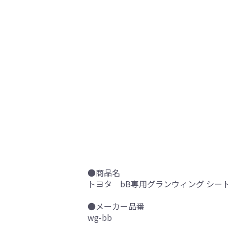
●商品名
トヨタ bB専用グランウィング シー
●メーカー品番
wg-bb