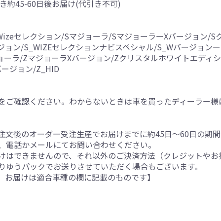
き約45-60日後お届け(代引き不可)
S_Wizeセレクション/Sマジョーラ/SマジョーラーXバージョン/
ン/S_WIZEセレクションナビスペシャル/S_Wバージョンーマ
ーマジョーラ/ZマジョーラXバージョン/Zクリスタルホワイトエデ
ージョン/Z_HID
をご確認ください。わからないときは車を買ったディーラー様
注文後のオーダー受注生産でお届けまでに約45日～60日の期
、電話かメールにてお問い合わせください。
けはできませんので、それ以外のご決済方法（クレジットやお
りゆうパックでお送りさせていただく場合もございます。
。お届けは適合車種の欄に記載のものです】