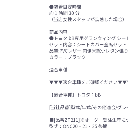
●装着目安時間
約 1 時間 30 分
（当店女性スタッフが装着した場合）
商品内容
●トヨタ bB専用グランウィング シー
セット内容：シートカバー全席セット
品質:PVCレザー 内側※総ウレタン張
カラー：ブラック
適合車種
▼▼▼適合車種をご確認ください▼▼
【適合車種】トヨタ：bB
[当社品番]型式/年式/その他適合/グレ
■[品番ZT211]※オーダー受注生産に
型式：QNC20・21・25 後期