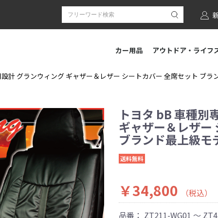
カー用品
アウトドア・ライフ
用設計 グランウィング ギャザー＆レザー シートカバー 全席セット ブランド
トヨタ bB 車種
ギャザー＆レザー 
ブランド最上級モデル
送料無料
￥34,800
（税込）
品番：
ZT211-WG01 ～ ZT4