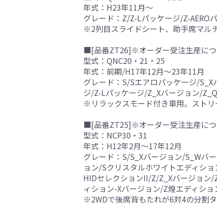
年式：H23年11月～
グレード：Z/Z-Lパッケージ/Z-AEROパッ
※2列目スライドシート、助手席マル
■[品番ZT26]※オーダー受注生産につ
型式：QNC20・21・25
年式：前期/H17年12月～23年11月
グレード：S/Sエアロパッケージ/S_X
ジ/Z-Lパッケージ/Z_Xバージョン/Z
※リラックスモード付き車用。ストリ
■[品番ZT25]※オーダー受注生産につ
型式：NCP30・31
年式：H12年2月～17年12月
グレード：S/S_Xバージョン/S_Wバ
ョン/Sクリスタルホワイトエディション-
HIDセレクションII/Z/Z_Xバージ
ィション-Xバージョン/Z煌エディション
※2WDで後席背もたれが6対4の分割