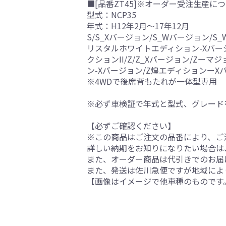
■[品番ZT45]※オーダー受注生産につ
型式：NCP35
年式：H12年2月～17年12月
S/S_Xバージョン/S_Wバージョン/
リスタルホワイトエディション-Xバージョ
クションII/Z/Z_Xバージョン/Z
ン-Xバージョン/Z煌エディションーXバ
※4WDで後席背もたれが一体型専用
※必ず車検証で年式と型式、グレード
【必ずご確認ください】
※この商品はご注文の品番により、ご
詳しい納期をお知りになりたい場合は
また、オーダー商品は代引きでのお届
また、発送は佐川急便ですが地域によ
【画像はイメージで他車種のものです