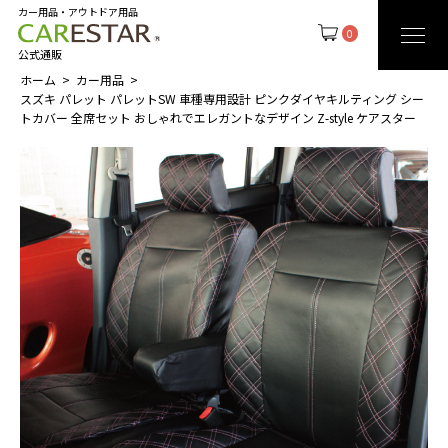
カー用品・アウトドア用品
0
公式通販
ホーム
カー用品
スズキ パレット パレットSW 車種専用設計 ピンクダイヤキルティング シー
トカバー 全席セット おしゃれでエレガントなデザイン Z-style ケアスター