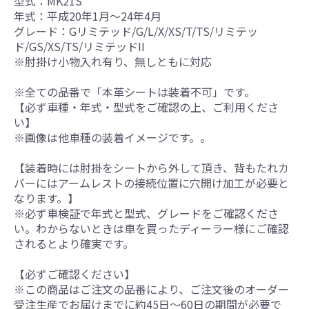
型式：MK21S
年式：平成20年1月～24年4月
グレード：Gリミテッド/G/L/X/XS/T/TS/リミテッ
ド/GS/XS/TS/リミテッドII
※肘掛け小物入れ有り、無しともに対応
※全ての品番で「本革シートは装着不可」です。
【必ず車種・年式・型式をご確認の上、ご利用くださ
い】
※画像は他車種の装着イメージです。。
【装着時には肘掛をシートから外して頂き、背もたれカ
バーにはアームレストの接続位置に穴開け加工が必要と
なります。】
※必ず車検証で年式と型式、グレードをご確認くださ
い。わからないときは車を買ったディーラー様にご確認
されるとより確実です。
【必ずご確認ください】
※この商品はご注文の品番により、ご注文後のオーダー
受注生産でお届けまでに約45日～60日の期間が必要で