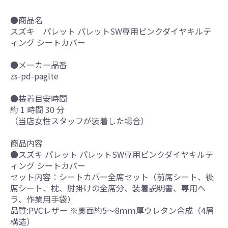
●商品名
スズキ パレット パレットSW専用ピンクダイヤキルテ
ィング シートカバー
●メーカー品番
zs-pd-paglte
●装着目安時間
約 1 時間 30 分
（当店女性スタッフが装着した場合）
商品内容
●スズキ パレット パレットSW専用ピンクダイヤキルテ
ィング シートカバー
セット内容：シートカバー全席セット（前席シート、後
席シート、枕、肘掛けの全席分、装着説明書、専用ヘ
ラ、作業用手袋）
品質:PVCレザー ※裏面約5～8ｍｍ厚ウレタン合成（4層
構造）