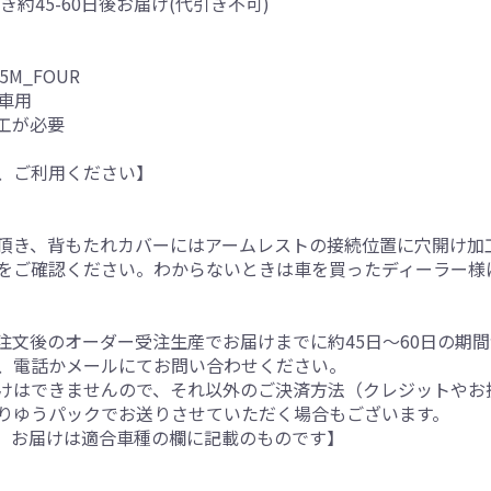
き約45-60日後お届け(代引き不可)
15M_FOUR
車用
工が必要
、ご利用ください】
。
頂き、背もたれカバーにはアームレストの接続位置に穴開け加
をご確認ください。わからないときは車を買ったディーラー様
注文後のオーダー受注生産でお届けまでに約45日～60日の期
、電話かメールにてお問い合わせください。
けはできませんので、それ以外のご決済方法（クレジットやお
りゆうパックでお送りさせていただく場合もございます。
。お届けは適合車種の欄に記載のものです】