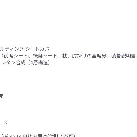
ルティング シートカバー
（前席シート、後席シート、枕、肘掛けの全席分、装着説明書
厚ウレタン合成（4層構造）
▼
ード
き約45-60日後お届け(代引き不可)