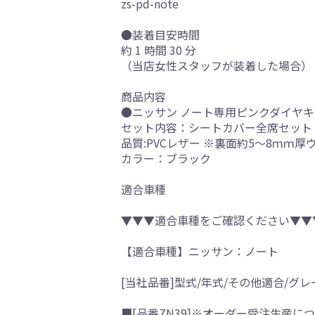
zs-pd-note
●装着目安時間
約 1 時間 30 分
（当店女性スタッフが装着した場合）
商品内容
●ニッサン ノート専用ピンクダイヤキ
セット内容：シートカバー全席セット
品質:PVCレザー ※裏面約5～8ｍｍ
カラー：ブラック
適合車種
▼▼▼適合車種をご確認ください▼▼
【適合車種】ニッサン：ノート
[当社品番]型式/年式/その他適合/グレ
■[品番ZN39]※オーダー受注生産につ